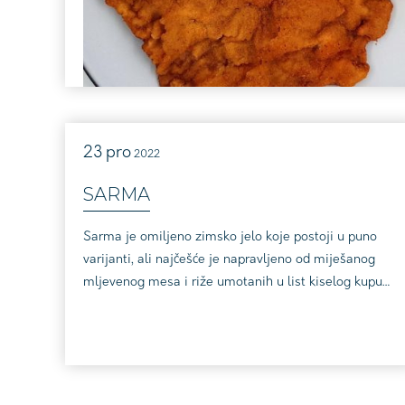
23
pro
2022
SARMA
Sarma je omiljeno zimsko jelo koje postoji u puno
varijanti, ali najčešće je napravljeno od miješanog
mljevenog mesa i riže umotanih u list kiselog kupusa
ili vinove loze. U Hercegovini je popularan
hercegovački japrak, vrsta sarme koja se mota u
mlade listove raštike, a u Cetinskoj krajini se sinjski
arambašići rade s posebnom kombinacijom začina,
kao što su klinčić, korica limuna i muškatni oraš...