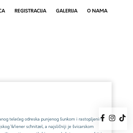
CA
REGISTRACIJA
GALERIJA
O NAMA
hanog telećeg odreska punjenog šunkom i rastopljenim
skog Wiener schnitzel, a najsličniji je švicarskom