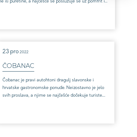
ne ili puretine, a najčešće se poslužuje se uz pomfrit ili
vina su iz...
23
pro
2022
ČOBANAC
Čobanac je pravi autohtoni dragulj slavonske i
hrvatske gastronomske ponude. Neizostavno je jelo
svih proslava, a njime se najčešće dočekuje turiste.
Dobar čobanac sprema se od najmanje tri vrste
mesa, od čega je poželjno da jedna od njih bude
divljač. Poznato je i po tome da ga karakterizira boja i
pripadajući ljuti okus domaće crvene mljevene
paprike. Začinjen i pikantan, čobanac se najbolje ...