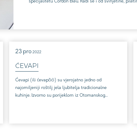
specijalitetu Cordon bleu. Radi se i od svinjetine, pileti
rizi bizi te uz krišku limuna. Rajnski rizling i svježa graše
23
pro
2022
ĆEVAPI
Ćevapi (ili ćevapčići) su vjerojatno jedno od
najomiljeniji roštilj jela ljubitelja tradicionalne
kuhinje. Izvorno su porijeklom iz Otomanskog
carstva, ali je vremenom stvoren naš autentičan
specijalitet. Ćevapi se prave od različitih vrsta
mljevenog mesa, a u pravilu se služe uz lepinju, uz
prilog luka, ajvara i vrhnja. Ćevapi traže vino koje
može pokriti njihovu masnoću te aromu dima